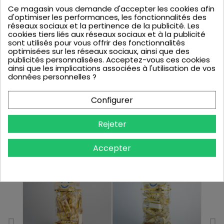
en France métropolitaine
Ce magasin vous demande d'accepter les cookies afin
d'optimiser les performances, les fonctionnalités des
réseaux sociaux et la pertinence de la publicité. Les
Ingrédients
Infos produits
cookies tiers liés aux réseaux sociaux et à la publicité
sont utilisés pour vous offrir des fonctionnalités
optimisées sur les réseaux sociaux, ainsi que des
Ingrédients : Sucre, sirop de glucose, arôme naturel
publicités personnalisées. Acceptez-vous ces cookies
bubble gum, colorants : rouge de betterave,
ainsi que les implications associées à l'utilisation de vos
carotènes végétaux. Traces éventuelles de GLUTEN,
données personnelles ?
LAIT, OEUFS et FRUITS A COQUE. Ne convient pas aux
enfants de moins de 5 ans: risque d'étouffement
Configurer
Rejeter
Vous aimerez aussi
Accepter