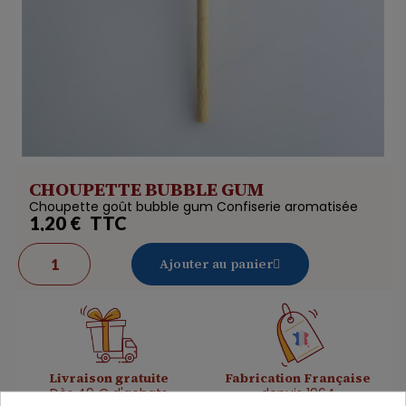
CHOUPETTE BUBBLE GUM
Choupette goût bubble gum Confiserie aromatisée
1,20 €
TTC
Ajouter au panier
Livraison gratuite
Fabrication Française
Dès 49 € d'achats
depuis 1964