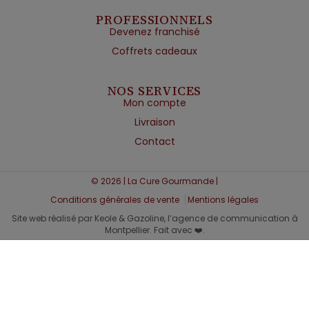
PROFESSIONNELS
Devenez franchisé
Coffrets cadeaux
NOS SERVICES
Mon compte
Livraison
Contact
© 2026 | La Cure Gourmande |
Conditions générales de vente
Mentions légales
Site web réalisé par Keole & Gazoline, l’agence de communication à
Montpellier. Fait avec ❤️.