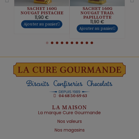
SACHET 160G
SACHET 160G
NOUGAT PISTACHE
NOUGAT TRAD.
NO
PAPILLOTTE
11,90 €
11,90 €
Ajouter au panier
Aj
Ajouter au panier
04 68 50 69 63
LA MAISON
La marque Cure Gourmande
Nos valeurs
Nos magasins