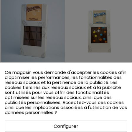
TABLETTE CHOCOLAT
TABLETTE CHOCOLAT
LAIT 90G
LAIT & MINIS
Ce magasin vous demande d'accepter les cookies afin
CONFETTIS 100G
5,95 €
d'optimiser les performances, les fonctionnalités des
5,95 €
Ajouter au panier
réseaux sociaux et la pertinence de la publicité. Les
Ajouter au panier
cookies tiers liés aux réseaux sociaux et à la publicité
sont utilisés pour vous offrir des fonctionnalités
optimisées sur les réseaux sociaux, ainsi que des
publicités personnalisées. Acceptez-vous ces cookies
ainsi que les implications associées à l'utilisation de vos
données personnelles ?
Configurer