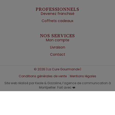
PROFESSIONNELS
Devenez franchisé
Coffrets cadeaux
NOS SERVICES
Mon compte
Livraison
Contact
© 2026 | La Cure Gourmande |
Conditions générales de vente
Mentions légales
Site web réalisé par Keole & Gazoline, l’agence de communication à
Montpellier. Fait avec ❤️.