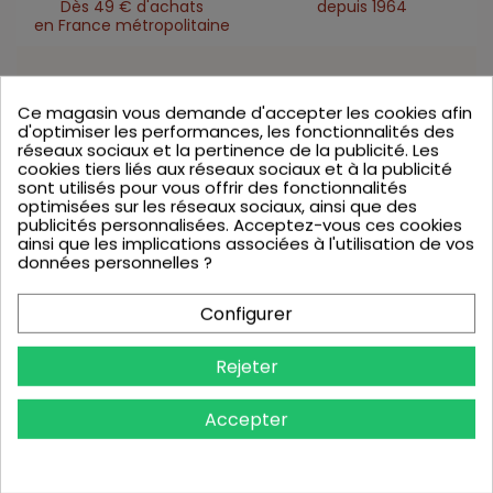
Dès 49 € d'achats
depuis 1964
en France métropolitaine
Ingrédients
Infos produits
Ce magasin vous demande d'accepter les cookies afin
d'optimiser les performances, les fonctionnalités des
réseaux sociaux et la pertinence de la publicité. Les
Ingrédients : Farine de BLE* (39%), fourrage fraise
cookies tiers liés aux réseaux sociaux et à la publicité
(18%) (sirop de glucose-fructose, fraise 35%, sucre,
sont utilisés pour vous offrir des fonctionnalités
agent gélifiant : pectine, alginate de sodium,
optimisées sur les réseaux sociaux, ainsi que des
correcteur d'acidité : acide citrique, antioxydant :
publicités personnalisées. Acceptez-vous ces cookies
E341 (iii), émulsifiant : E450, colorant : concentré de
ainsi que les implications associées à l'utilisation de vos
sureau, arômes, conservateur : E202), sucre*, BEURRE,
données personnelles ?
OEUFS*, sel*, poudres à lever : carbonates
d'ammonium, diphosphates-carbonates de sodium
(contient BLE), colorant : rouge de betterave*.
Configurer
Traces éventuelles de FRUITS A COQUE.
Rejeter
Vous aimerez aussi
Accepter