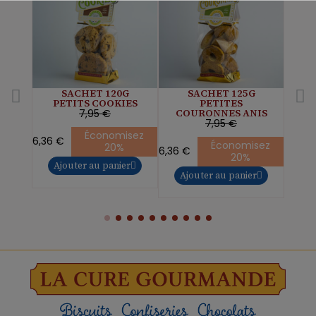
SACHET 120G
SACHET 125G
PETITS COOKIES
PETITES
COURONNES ANIS
7,95 €
7,95 €
Économisez
6,36 €
Économisez
20%
6,36 €
20%
6,36 
Ajouter au panier
Ajouter au panier
Aj