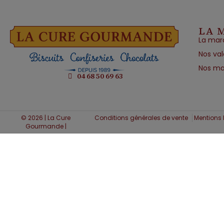
LA 
La mar
Nos val
Nos ma
04 68 50 69 63
© 2026 | La Cure
Conditions générales de vente
Mentions 
Gourmande |