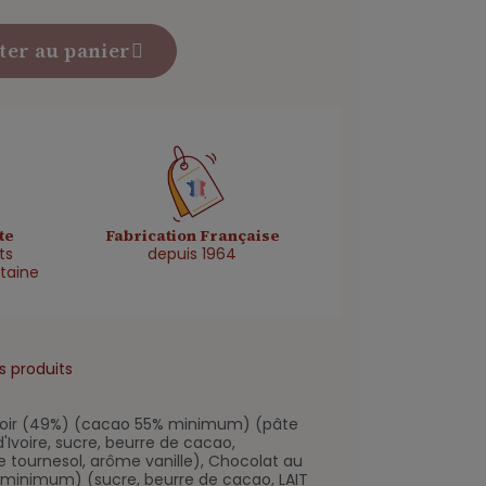
ter au panier
te
Fabrication Française
ts
depuis 1964
taine
s produits
 noir (49%) (cacao 55% minimum) (pâte
'Ivoire, sucre, beurre de cacao,
de tournesol, arôme vanille), Chocolat au
minimum) (sucre, beurre de cacao, LAIT