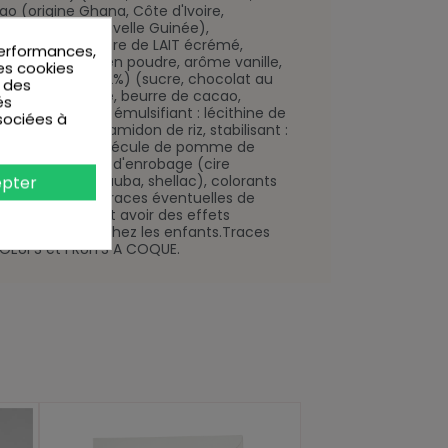
o (origine Ghana, Côte d'Ivoire,
, Papouasie Nouvelle Guinée),
 LACTOSE, poudre de LAIT écrémé,
performances,
vanille naturelle en poudre, arôme vanille,
Les cookies
aillons colorés (2%) (sucre, chocolat au
r des
inimum) (sucre, beurre de cacao,
és
masse de cacao, émulsifiant : lécithine de
sociées à
anille), sucre, amidon de riz, stabilisant :
e glace (sucre, fécule de pomme de
e vanille, agents d'enrobage (cire
ne, cire de carnauba, shellac), colorants
pter
E133, E160a(iii))). Traces éventuelles de
S A COQUE. *Peut avoir des effets
té et l'attention chez les enfants.Traces
 OEUFS et FRUITS A COQUE.