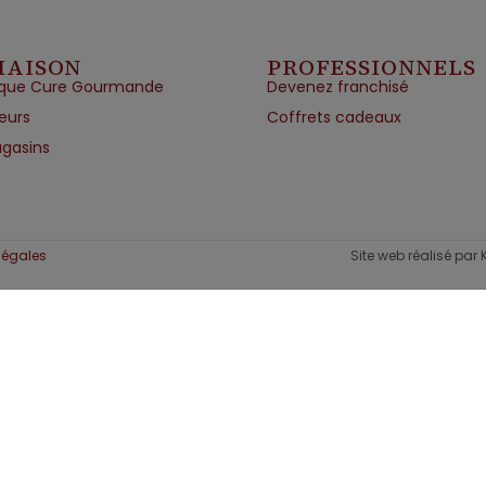
MAISON
PROFESSIONNELS
que Cure Gourmande
Devenez franchisé
eurs
Coffrets cadeaux
gasins
légales
Site web réalisé par