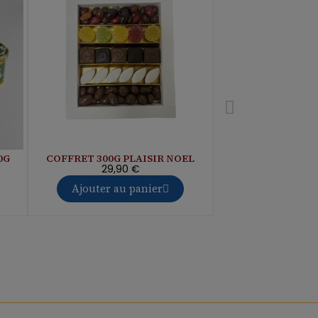
0G
COFFRET 300G PLAISIR NOEL
COFFRET GOUR
NOE
29,90 €
49,95
Ajouter au panier
Ajouter au 