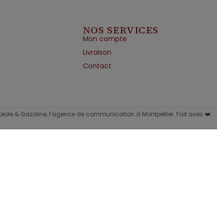
NOS SERVICES
Mon compte
Livraison
Contact
 Keole & Gazoline, l’agence de communication à Montpellier. Fait avec ❤️.