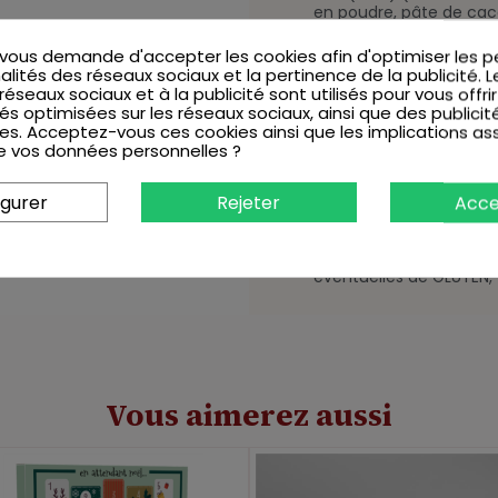
en poudre, pâte de caca
République Dominicaine
LACTOSERUM en poudre,
ous demande d'accepter les cookies afin d'optimiser les 
émulsifiant : lécithine, 
alités des réseaux sociaux et la pertinence de la publicité. 
extrait de vanille), méd
x réseaux sociaux et à la publicité sont utilisés pour vous offri
LAIT 44% (cacao 30% m
és optimisées sur les réseaux sociaux, ainsi que des publicit
poudre de LAIT entier, 
es. Acceptez-vous ces cookies ainsi que les implications as
SOJA, arôme naturel de v
 de vos données personnelles ?
gomme d'acacia , sucr
terre), arôme naturel d
d'abeille blanche et jau
igurer
Rejeter
Acce
(E100, E102*, E120, E131, 
GLUTEN, OEUFS et FRUIT
indésirables sur l'activi
éventuelles de GLUTEN,
Vous aimerez aussi