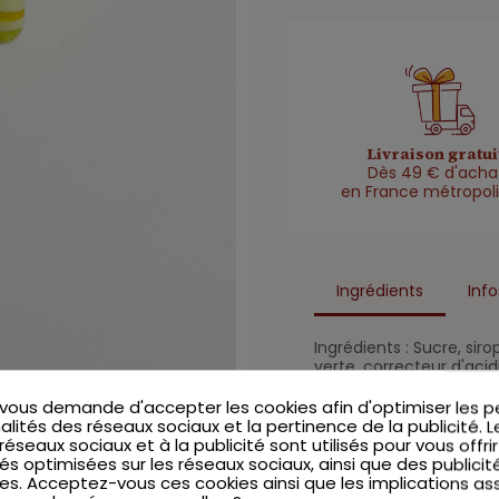
Livraison gratui
Dès 49 € d'acha
en France métropoli
Ingrédients
Info
Ingrédients : Sucre, s
verte, correcteur d'acid
cuivriques de chlorophy
éventuelles de GLUTEN, 
ous demande d'accepter les cookies afin d'optimiser les 
alités des réseaux sociaux et la pertinence de la publicité. 
x réseaux sociaux et à la publicité sont utilisés pour vous offri
és optimisées sur les réseaux sociaux, ainsi que des publicit
es. Acceptez-vous ces cookies ainsi que les implications as