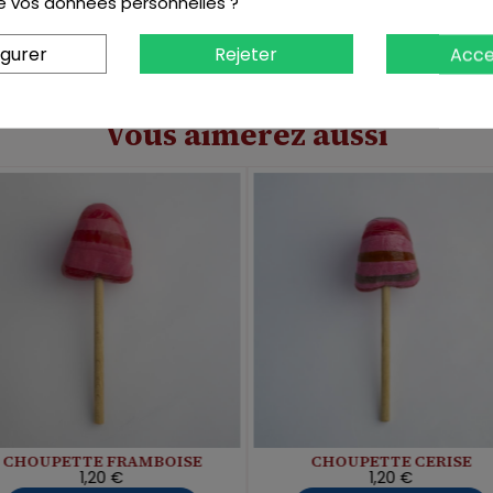
 de vos données personnelles ?
igurer
Rejeter
Acce
Vous aimerez aussi
CHOUPETTE FRAMBOISE
CHOUPETTE CERISE
1,20 €
1,20 €