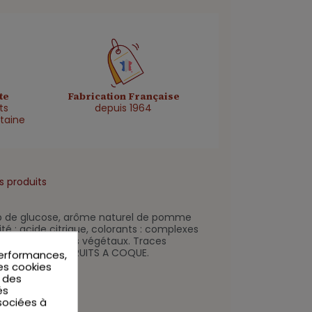
te
Fabrication Française
ts
depuis 1964
taine
s produits
irop de glucose, arôme naturel de pomme
ité : acide citrique, colorants : complexes
llines, carotènes végétaux. Traces
LAIT, OEUFS et FRUITS A COQUE.
performances,
Les cookies
r des
és
sociées à