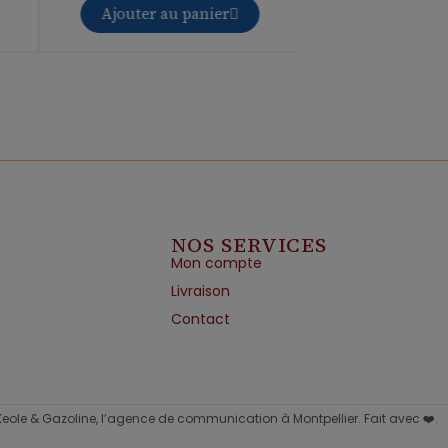
Ajouter au panier
Ajouter au 
NOS SERVICES
Mon compte
Livraison
Contact
 Keole & Gazoline, l’agence de communication à Montpellier. Fait avec ❤️.