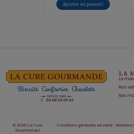
 au panier
Ajouter au panier
LA 
La mar
Nos val
Nos ma
04 68 50 69 63
© 2026 | La Cure
Conditions générales de vente
Mentions 
Gourmande |